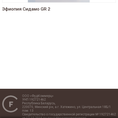
Эфиопия Сидамо GR 2
ООО «ФудКоммерц»
УНП 192721462
Республика Беларусь,
220070, Минский р-н, а.г. Хатежино, ул. Центральная 18Б/1
пом. 13
Свидетельство о государственной регистрации № 192721462