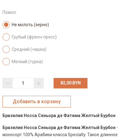
Помол:
Не молоть (зерно)
Грубый (френч-пресс)
Средний (чашка)
Мелкий (турка)
82,00 BYN
Бразилия Носса Сеньора де Фатима Желтый Бурбон
Бразилия Носса Сеньора де Фатима Желтый Бурбон
-
моносорт 100% Арабики класса Specialty. Такое длинное